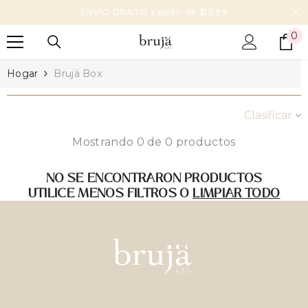
Saltar al
ENVÍO GRATIS a partir de $1,599
contenido
0
0
i
Hogar
Brujä Box
Clasificar
Mostrando 0 de 0 productos
NO SE ENCONTRARON PRODUCTOS
UTILICE MENOS FILTROS O
LIMPIAR TODO